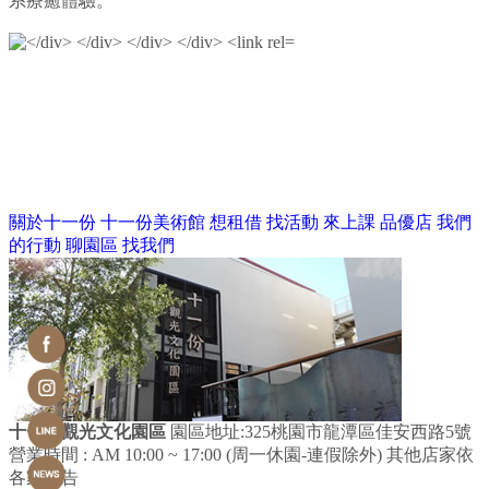
系療癒體驗。
關於十一份
十一份美術館
想租借
找活動
來上課
品優店
我們
的行動
聊園區
找我們
十一份觀光文化園區
園區地址:325桃園市龍潭區佳安西路5號
營業時間 : AM 10:00 ~ 17:00 (周一休園-連假除外)
其他店家依
各家公告