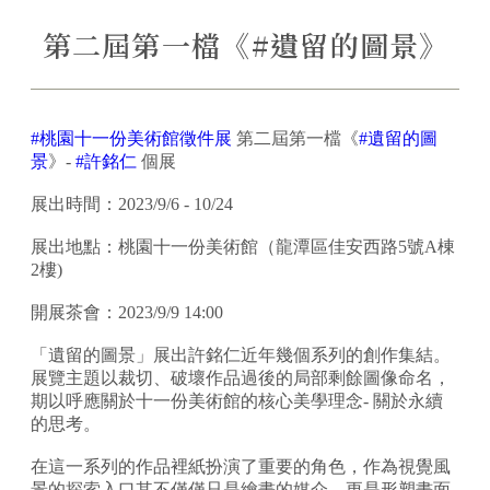
第二屆第一檔《#遺留的圖景》
#桃園十一份美術館徵件展
第二屆第一檔《
#遺留的圖
景
》-
#許銘仁
個展
展出時間：2023/9/6 - 10/24
展出地點：桃園十一份美術館（龍潭區佳安西路5號A棟
2樓)
開展茶會：2023/9/9 14:00
「遺留的圖景」展出許銘仁近年幾個系列的創作集結。
展覽主題以裁切、破壞作品過後的局部剩餘圖像命名，
期以呼應關於十一份美術館的核心美學理念- 關於永續
的思考。
在這一系列的作品裡紙扮演了重要的角色，作為視覺風
景的探索入口其不僅僅只是繪畫的媒介，更是形塑畫面